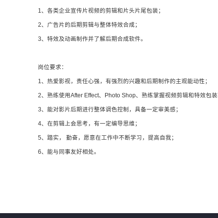
1、各类企业宣传片视频的剪辑和片头片尾包装；
2、广告片的后期剪辑与整体特效合成；
3、特效及动画制作并了解后期合成软件。
岗位要求：
1、热爱影视，责任心强，有强烈的兴趣和后期制作的主观能动性；
2、熟练使用After Effect、Photo Shop、熟练掌握视频剪辑和特效包
3、能对影片后期进行整体调色控制，具备一定审美感；
4、在剪辑上会思考，有一定编导思维；
5、踏实， 勤奋，愿意在工作中不断学习，提高自我；
6、能与同事友好相处。