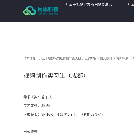
开云手机站官方版网站登录入口-开云(中国)
开云手机站官方版网站登录入
开
口-开云(中国)
口-
当前位置：
开云手机站官方版网站登录入口-开云(中国)
>
加入我们
>
校园招聘
>
视频制作实习生（成都）
需求人数：若干人
实习薪资：3k-5k
正式薪资：5k-10K，年终奖1-3个月（看能力浮动）
岗位职责：