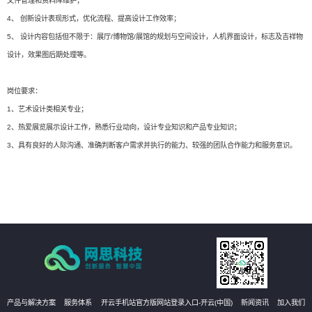
文件管理和资料库维护；
4、 创新设计表现形式，优化流程、提高设计工作效率；
5、 设计内容包括但不限于：展厅/博物馆/展馆的规划与空间设计，人机界面设计，标志及吉祥物
设计，效果图后期处理等。
岗位要求：
1、艺术设计类相关专业；
2、热爱展览展示设计工作，熟悉行业动向，设计专业知识和产品专业知识；
3、具有良好的人际沟通、准确判断客户需求并执行的能力、较强的团队合作能力和服务意识。
产品与解决方案
服务体系
开云手机站官方版网站登录入口-开云(中国)
新闻资讯
加入我们