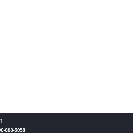
们
00-808-5058