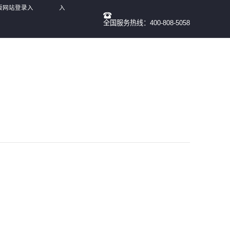
版网站登录入
入
全国服务热线：400-808-5058
我
们