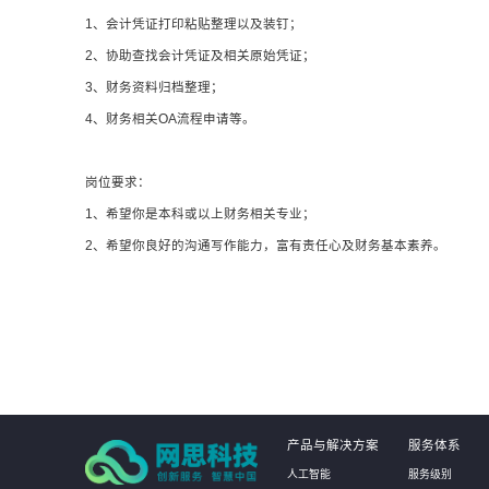
1、会计凭证打印粘贴整理以及装钉；
2、协助查找会计凭证及相关原始凭证；
3、财务资料归档整理；
4、财务相关OA流程申请等。
岗位要求：
1、希望你是本科或以上财务相关专业；
2、希望你良好的沟通写作能力，富有责任心及财务基本素养。
产品与解决方案
服务体系
人工智能
服务级别