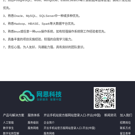
2、熟悉PostgreSQL、redis、MongoDB、ElasticSearch等开源数据库运维管理，拥有开发经验
优先。
3、熟悉Oracle、MySQL、SQLServer中一种或多种优先。
4、熟悉Hadoop、HBASE、Spark等大数据平台优先。
5、熟悉linux或任意一种unix操作系统，如有较强操作系统侧工作经验者优先。
6、具备丰富的项目实施经验，较强的自我学习能力。
7、责任心强，为人友好，沟通能力强，具有良好的团队意识。
产品与解决方案
服务体系
开云手机站官方版网站登录入口-开云(中国)
新闻资讯
加入我们
人工智能
服务级别
企业简介
招聘岗位
数字孪生
服务网络
开云手机站官方版网站登录入口-开云(中国)
联系方式
数字化转型解
服务网络
留言表单