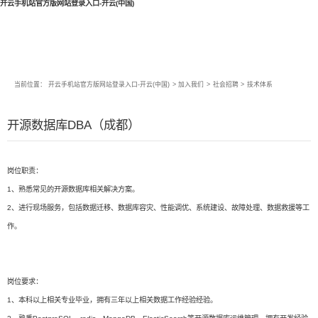
开云手机站官方版网站登录入口-开云(中国)
当前位置：
开云手机站官方版网站登录入口-开云(中国)
>
加入我们
>
社会招聘
>
技术体系
开源数据库DBA（成都）
岗位职责：
1、熟悉常见的开源数据库相关解决方案。
2、进行现场服务，包括数据迁移、数据库容灾、性能调优、系统建设、故障处理、数据救援等工
作。
岗位要求：
1、本科以上相关专业毕业，拥有三年以上相关数据工作经验经验。