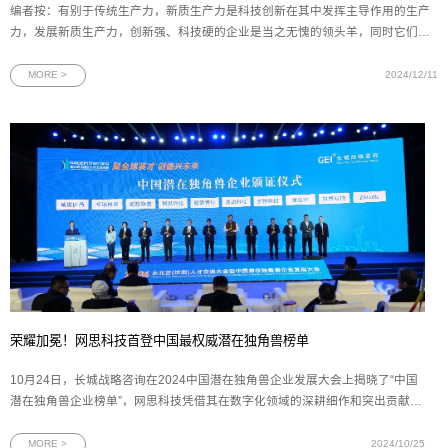
编者按：有别于传统生产力，新质生产力是科技创新在其中发挥主导作用的生产
力，发展新质生产力，创新强、科技硬的企业是当之无愧的领头羊，同时它们也
对金融服务提出了更高的要求。围绕科技企业普遍存在的“高技术、高研发、轻资
产”等特征，邮储银行广州市分行践行大行担当，探索创新、专业的金融产品和服
MORE >
2024/12/11
务模式。为此，时
荣耀加冕！网思科技首登中国最权威潜在独角兽榜单
10月24日，长城战略咨询在2024中国潜在独角兽企业发展大会上揭晓了“中国
潜在独角兽企业榜单”，网思科技凭借其在数字化领域的深耕细作和突出贡献成
功上榜，与众多如滴答出行、暗物智能、大族机器人等知名企业并肩而立。图
为网思科技代表（左六）上台领奖网思科技首次跻身榜单，不仅是长城战略咨
MORE >
2024/10/25